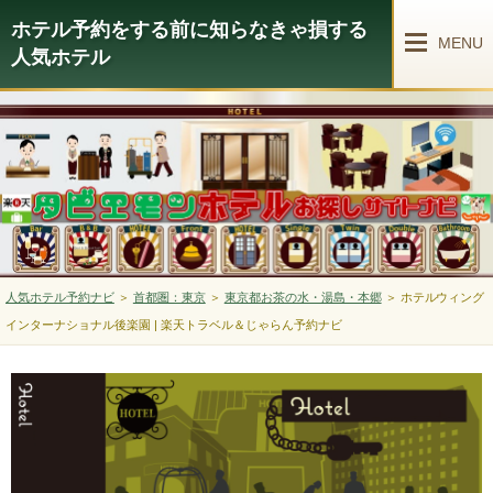
ホテル予約をする前に知らなきゃ損する
MENU
人気ホテル
人気ホテル予約ナビ
＞
首都圏：東京
＞
東京都お茶の水・湯島・本郷
＞
ホテルウィング
インターナショナル後楽園 | 楽天トラベル＆じゃらん予約ナビ