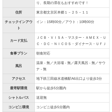
り、長期の滞在もおすすめです！
住所
東京都文京区本郷１－２５－１１
チェックインアウ
イン：15時00分／アウト：10時00分
ト
ＪＣＢ・ＶＩＳＡ・マスター・ＡＭＥＸ・Ｕ
カード支払
Ｃ・ＤＣ・ＮＩＣＯＳ・ダイナース・ＵＦＪ
食事プラン
朝食対応
温泉 - 無／大浴場 - 無／露天風呂 - 無／サウ
風呂
ナ - 無
アクセス
地下鉄三田線水道橋駅A6出口より徒歩3分
最寄駅環境
駅から徒歩5分圏内
シャトルバス
送迎無
コンビニ環境
コンビニ徒歩5分圏内