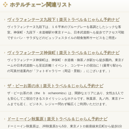
ホテルチェーン関連リスト
ヴィラフォンテーヌ九段下 | 楽天トラベル＆じゃらん予約ナビ
ヴィラフォンテーヌ九段下は、１６平米のブルーグレーを基調としたシックな客
室。神保町・九段下・水道橋駅や東京ドーム、日本武道館へも徒歩でアクセス可能
です☆パン・サラダなどのビュッフェスタイルの朝食無料サービスをご用意♪
ヴィラフォンテーヌ神保町 | 楽天トラベル＆じゃらん予約ナビ
ヴィラフォンテーヌ神保町は、神保町・水道橋・御茶ノ水駅から徒歩圏内。東京ド
ームや日本武道館へも至近距離！イベント、コンサートの宿泊に！(最寄り駅から
の写真付道案内が「フォトギャラリー（周辺・景観）」にございます。）
ザ・ビーお茶の水 | 楽天トラベル＆じゃらん予約ナビ
ザ・ビーお茶の水（the b ochanomizu）は、閑静なエリアにあり、女性お1人で
も安心してご宿泊できるスタイリッシュなホテルです。秋葉原、丸ノ内、東京ドー
ムまでも近く、ビジネス、レジャー問わず幅広くご利用いただけます。
ドーミーイン秋葉原 | 楽天トラベル＆じゃらん予約ナビ
ドーミーイン秋葉原は、JR秋葉原から5分、東京メトロ銀座線末広町から徒歩1分