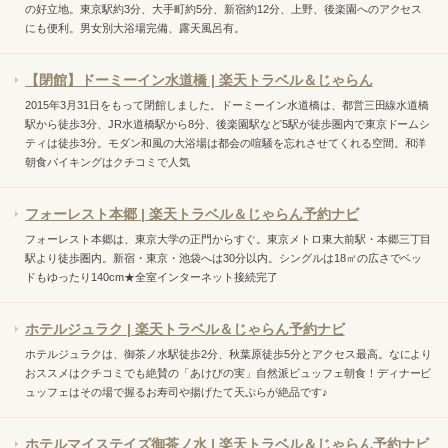
の好立地。東京駅約3分、大手町約5分、新宿約12分、上野、後楽園へのアクセス
にも便利。男女別大浴場完備、露天風呂有。
【閉館】ドーミーイン水道橋 | 楽天トラベル＆じゃらん
2015年3月31日をもって閉館しました。ドーミーイン水道橋は、都営三田線水道橋
駅から徒歩3分、JR水道橋駅から8分、後楽園駅など5駅が徒歩圏内で東京ドームシ
ティは徒歩3分。モダン和風の大浴場は都会の喧騒を忘れさせてくれる空間。和洋
朝食バイキングはクチコミで人気
フォーレスト本郷 | 楽天トラベル＆じゃらん予約ナビ
フォーレスト本郷は、東京大学の正門からすぐ。東京メトロ東大前駅・本郷三丁目
駅より徒歩圏内。新宿・東京・池袋へは30分以内。シングルは18㎡の広さでベッ
ドもゆったり140cm★全室インターネット接続完了
ホテルジュラク | 楽天トラベル＆じゃらん予約ナビ
ホテルジュラクは、御茶ノ水駅徒歩2分、秋葉原徒歩5分とアクセス最高。なにより
おススメはクチコミでも絶賛の「あけびの実」自然派ビュッフェ朝食！ディナービ
ュッフェはその場で握るお寿司や揚げたて天ぷらが絶品です♪
ホテルマイステイズ御茶ノ水 | 楽天トラベル＆じゃらん予約ナビ