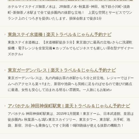
ホテルマイステイズ御茶ノ水は、JR御茶ノ水･秋葉原･神田。地下鉄小川町･淡路
町･新御茶ノ水駅まで全て徒歩圏内の抜群な立地！ 上質な空間とサービスでワン
ランク上のくつろぎを提供いたします。損保会館まで徒歩1分
東急ステイ水道橋 | 楽天トラベル＆じゃらん予約ナビ
東急ステイ水道橋は、【水道橋駅徒歩３分】東京遊びに最高の立地♪さらに洗濯乾
燥機・電子レンジを全室完備★カップルでもビジネスでも嬉しい滞在型デザイナー
ズホテル♪
東京ガーデンパレス | 楽天トラベル＆じゃらん予約ナビ
東京ガーデンパレスは、丸の内線お茶の水駅から５分と好立地。レジャーではドー
ムへのアクセスも楽々!!また、新宿や池袋へも気軽に足をのばせるので遊びの拠点
に最適。女性も安心して泊まれる明るい雰囲気。一人旅にもお勧め♪
アパホテル 神田神保町駅東 | 楽天トラベル＆じゃらん予約ナビ
アパホテル 神田神保町駅東は、2015年1月開業！東京ドーム、日本武道館、皇居は
徒歩圏内♪ 秋葉原へも1駅♪東京スカイツリー、東京タワー、東京駅、大手町、池
袋、新宿、渋谷へも乗換なしですぐ到着！6駅8路線が使える抜群の機動力！