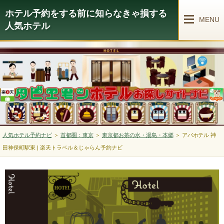
ホテル予約をする前に知らなきゃ損する
MENU
人気ホテル
人気ホテル予約ナビ
＞
首都圏：東京
＞
東京都お茶の水・湯島・本郷
＞
アパホテル 神
田神保町駅東 | 楽天トラベル＆じゃらん予約ナビ