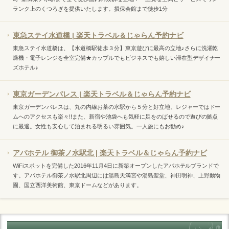
ランク上のくつろぎを提供いたします。損保会館まで徒歩1分
東急ステイ水道橋 | 楽天トラベル＆じゃらん予約ナビ
東急ステイ水道橋は、【水道橋駅徒歩３分】東京遊びに最高の立地♪さらに洗濯乾
燥機・電子レンジを全室完備★カップルでもビジネスでも嬉しい滞在型デザイナー
ズホテル♪
東京ガーデンパレス | 楽天トラベル＆じゃらん予約ナビ
東京ガーデンパレスは、丸の内線お茶の水駅から５分と好立地。レジャーではドー
ムへのアクセスも楽々!!また、新宿や池袋へも気軽に足をのばせるので遊びの拠点
に最適。女性も安心して泊まれる明るい雰囲気。一人旅にもお勧め♪
アパホテル 御茶ノ水駅北 | 楽天トラベル＆じゃらん予約ナビ
WiFiスポットを完備した2016年11月4日に新築オープンしたアパホテルブランドで
す。アパホテル御茶ノ水駅北周辺には湯島天満宮や湯島聖堂、神田明神、上野動物
園、国立西洋美術館、東京ドームなどがあります。