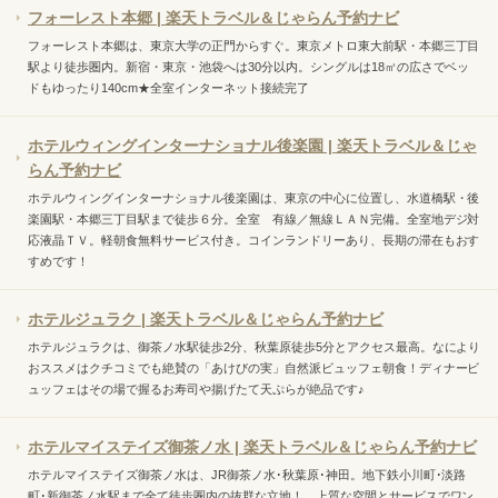
フォーレスト本郷 | 楽天トラベル＆じゃらん予約ナビ
フォーレスト本郷は、東京大学の正門からすぐ。東京メトロ東大前駅・本郷三丁目
駅より徒歩圏内。新宿・東京・池袋へは30分以内。シングルは18㎡の広さでベッ
ドもゆったり140cm★全室インターネット接続完了
ホテルウィングインターナショナル後楽園 | 楽天トラベル＆じゃ
らん予約ナビ
ホテルウィングインターナショナル後楽園は、東京の中心に位置し、水道橋駅・後
楽園駅・本郷三丁目駅まで徒歩６分。全室 有線／無線ＬＡＮ完備。全室地デジ対
応液晶ＴＶ。軽朝食無料サービス付き。コインランドリーあり、長期の滞在もおす
すめです！
ホテルジュラク | 楽天トラベル＆じゃらん予約ナビ
ホテルジュラクは、御茶ノ水駅徒歩2分、秋葉原徒歩5分とアクセス最高。なにより
おススメはクチコミでも絶賛の「あけびの実」自然派ビュッフェ朝食！ディナービ
ュッフェはその場で握るお寿司や揚げたて天ぷらが絶品です♪
ホテルマイステイズ御茶ノ水 | 楽天トラベル＆じゃらん予約ナビ
ホテルマイステイズ御茶ノ水は、JR御茶ノ水･秋葉原･神田。地下鉄小川町･淡路
町･新御茶ノ水駅まで全て徒歩圏内の抜群な立地！ 上質な空間とサービスでワン