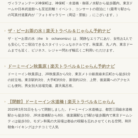
ヴィラフォンテーヌ神保町は、神保町・水道橋・御茶ノ水駅から徒歩圏内。東京ド
ームや日本武道館へも至近距離！イベント、コンサートの宿泊に！(最寄り駅から
の写真付道案内が「フォトギャラリー（周辺・景観）」にございます。）
ザ・ビーお茶の水 | 楽天トラベル＆じゃらん予約ナビ
ザ・ビーお茶の水（the b ochanomizu）は、閑静なエリアにあり、女性お1人で
も安心してご宿泊できるスタイリッシュなホテルです。秋葉原、丸ノ内、東京ドー
ムまでも近く、ビジネス、レジャー問わず幅広くご利用いただけます。
ドーミーイン秋葉原 | 楽天トラベル＆じゃらん予約ナビ
ドーミーイン秋葉原は、JR秋葉原から5分、東京メトロ銀座線末広町から徒歩1分
の好立地。東京駅約3分、大手町約5分、新宿約12分、上野、後楽園へのアクセス
にも便利。男女別大浴場完備、露天風呂有。
【閉館】ドーミーイン水道橋 | 楽天トラベル＆じゃらん
2015年3月31日をもって閉館しました。ドーミーイン水道橋は、都営三田線水道橋
駅から徒歩3分、JR水道橋駅から8分、後楽園駅など5駅が徒歩圏内で東京ドームシ
ティは徒歩3分。モダン和風の大浴場は都会の喧騒を忘れさせてくれる空間。和洋
朝食バイキングはクチコミで人気