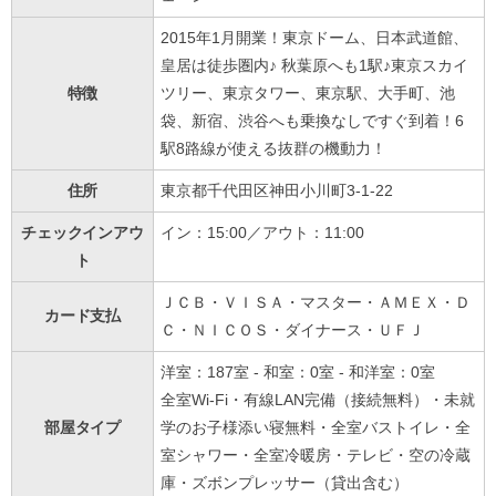
2015年1月開業！東京ドーム、日本武道館、
皇居は徒歩圏内♪ 秋葉原へも1駅♪東京スカイ
特徴
ツリー、東京タワー、東京駅、大手町、池
袋、新宿、渋谷へも乗換なしですぐ到着！6
駅8路線が使える抜群の機動力！
住所
東京都千代田区神田小川町3-1-22
チェックインアウ
イン：15:00／アウト：11:00
ト
ＪＣＢ・ＶＩＳＡ・マスター・ＡＭＥＸ・Ｄ
カード支払
Ｃ・ＮＩＣＯＳ・ダイナース・ＵＦＪ
洋室：187室 - 和室：0室 - 和洋室：0室
全室Wi-Fi・有線LAN完備（接続無料）・未就
部屋タイプ
学のお子様添い寝無料・全室バストイレ・全
室シャワー・全室冷暖房・テレビ・空の冷蔵
庫・ズボンプレッサー（貸出含む）