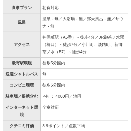
食事プラン
朝食対応
温泉 - 無／大浴場 - 無／露天風呂 - 無／サウ
風呂
ナ - 無
神保町駅（A5番）～徒歩4分／JR御茶ノ水駅
アクセス
（橋口）～徒歩7分／小川町、淡路町、新御
茶ノ水（B7）～徒歩4分
最寄駅環境
徒歩5分圏内
送迎シャトルバス
無
コンビニ環境
徒歩5分圏内
駐車場／提携含む
P有 ： 4000円／泊円
インターネット環
全室対応
境
クチコミ評価
3.9ポイント／点数平均