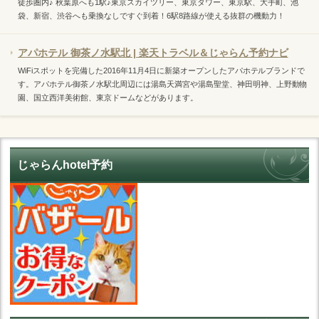
徒歩圏内♪ 秋葉原へも1駅♪東京スカイツリー、東京タワー、東京駅、大手町、池
袋、新宿、渋谷へも乗換なしですぐ到着！6駅8路線が使える抜群の機動力！
アパホテル 御茶ノ水駅北 | 楽天トラベル＆じゃらん予約ナビ
WiFiスポットを完備した2016年11月4日に新築オープンしたアパホテルブランドで
す。アパホテル御茶ノ水駅北周辺には湯島天満宮や湯島聖堂、神田明神、上野動物
園、国立西洋美術館、東京ドームなどがあります。
じゃらんhotel予約