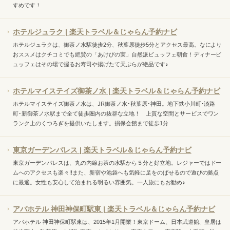
すめです！
ホテルジュラク | 楽天トラベル＆じゃらん予約ナビ
ホテルジュラクは、御茶ノ水駅徒歩2分、秋葉原徒歩5分とアクセス最高。なにより
おススメはクチコミでも絶賛の「あけびの実」自然派ビュッフェ朝食！ディナービ
ュッフェはその場で握るお寿司や揚げたて天ぷらが絶品です♪
ホテルマイステイズ御茶ノ水 | 楽天トラベル＆じゃらん予約ナビ
ホテルマイステイズ御茶ノ水は、JR御茶ノ水･秋葉原･神田。地下鉄小川町･淡路
町･新御茶ノ水駅まで全て徒歩圏内の抜群な立地！ 上質な空間とサービスでワン
ランク上のくつろぎを提供いたします。損保会館まで徒歩1分
東京ガーデンパレス | 楽天トラベル＆じゃらん予約ナビ
東京ガーデンパレスは、丸の内線お茶の水駅から５分と好立地。レジャーではドー
ムへのアクセスも楽々!!また、新宿や池袋へも気軽に足をのばせるので遊びの拠点
に最適。女性も安心して泊まれる明るい雰囲気。一人旅にもお勧め♪
アパホテル 神田神保町駅東 | 楽天トラベル＆じゃらん予約ナビ
アパホテル 神田神保町駅東は、2015年1月開業！東京ドーム、日本武道館、皇居は