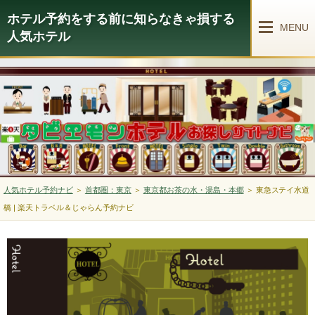
ホテル予約をする前に知らなきゃ損する
MENU
人気ホテル
人気ホテル予約ナビ
＞
首都圏：東京
＞
東京都お茶の水・湯島・本郷
＞
東急ステイ水道
橋 | 楽天トラベル＆じゃらん予約ナビ