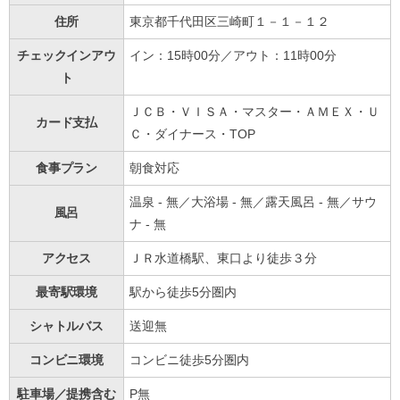
住所
東京都千代田区三崎町１－１－１２
チェックインアウ
イン：15時00分／アウト：11時00分
ト
ＪＣＢ・ＶＩＳＡ・マスター・ＡＭＥＸ・Ｕ
カード支払
Ｃ・ダイナース・TOP
食事プラン
朝食対応
温泉 - 無／大浴場 - 無／露天風呂 - 無／サウ
風呂
ナ - 無
アクセス
ＪＲ水道橋駅、東口より徒歩３分
最寄駅環境
駅から徒歩5分圏内
シャトルバス
送迎無
コンビニ環境
コンビニ徒歩5分圏内
駐車場／提携含む
P無