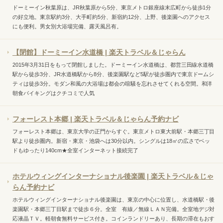
ドーミーイン秋葉原は、JR秋葉原から5分、東京メトロ銀座線末広町から徒歩1分
の好立地。東京駅約3分、大手町約5分、新宿約12分、上野、後楽園へのアクセス
にも便利。男女別大浴場完備、露天風呂有。
【閉館】ドーミーイン水道橋 | 楽天トラベル＆じゃらん
2015年3月31日をもって閉館しました。ドーミーイン水道橋は、都営三田線水道橋
駅から徒歩3分、JR水道橋駅から8分、後楽園駅など5駅が徒歩圏内で東京ドームシ
ティは徒歩3分。モダン和風の大浴場は都会の喧騒を忘れさせてくれる空間。和洋
朝食バイキングはクチコミで人気
フォーレスト本郷 | 楽天トラベル＆じゃらん予約ナビ
フォーレスト本郷は、東京大学の正門からすぐ。東京メトロ東大前駅・本郷三丁目
駅より徒歩圏内。新宿・東京・池袋へは30分以内。シングルは18㎡の広さでベッ
ドもゆったり140cm★全室インターネット接続完了
ホテルウィングインターナショナル後楽園 | 楽天トラベル＆じゃ
らん予約ナビ
ホテルウィングインターナショナル後楽園は、東京の中心に位置し、水道橋駅・後
楽園駅・本郷三丁目駅まで徒歩６分。全室 有線／無線ＬＡＮ完備。全室地デジ対
応液晶ＴＶ。軽朝食無料サービス付き。コインランドリーあり、長期の滞在もおす