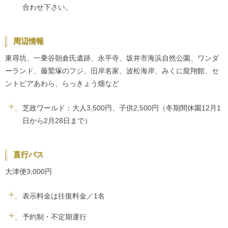
合わせ下さい。
周辺情報
東尋坊、一乗谷朝倉氏遺跡、永平寺、坂井市海浜自然公園、ワンダ
ーランド、藤鷲塚のフジ、旧岸名家、波松海岸、みくに龍翔館、セ
ントピアあわら、らっきょう畑など
芝政ワールド：大人3,500円、子供2,500円（冬期間休園12月1
日から2月28日まで）
直行バス
大津便3,000円
表示料金は往復料金／1名
予約制・不定期運行