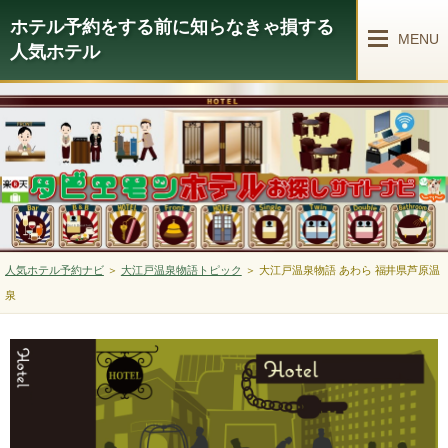
ホテル予約をする前に知らなきゃ損する
MENU
人気ホテル
人気ホテル予約ナビ
＞
大江戸温泉物語トピック
＞
大江戸温泉物語 あわら 福井県芦原温
泉