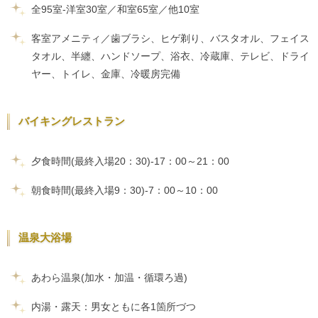
全95室-洋室30室／和室65室／他10室
客室アメニティ／歯ブラシ、ヒゲ剃り、バスタオル、フェイス
タオル、半纏、ハンドソープ、浴衣、冷蔵庫、テレビ、ドライ
ヤー、トイレ、金庫、冷暖房完備
バイキングレストラン
夕食時間(最終入場20：30)-17：00～21：00
朝食時間(最終入場9：30)-7：00～10：00
温泉大浴場
あわら温泉(加水・加温・循環ろ過)
内湯・露天：男女ともに各1箇所づつ