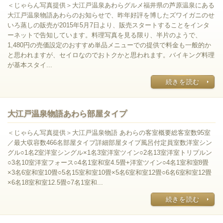
＜じゃらん写真提供＞大江戸温泉あわらグルメ福井県の芦原温泉にある
大江戸温泉物語あわらのお知らせで、昨年好評を博したズワイガニのせ
いろ蒸しの販売が2015年5月7日より、販売スタートすることをインタ
ーネットで告知しています。料理写真を見る限り、半片のようで、
1,480円の売価設定のおすすめ単品メニューでの提供で料金も一般的か
と思われますが、セイロなのでおトクかと思われます。バイキング料理
が基本スタイ...
続きを読む
大江戸温泉物語あわら部屋タイプ
＜じゃらん写真提供＞大江戸温泉物語 あわらの客室概要総客室数95室
／最大収容数466名部屋タイプ詳細部屋タイプ風呂付定員室数洋室シン
グル○1名2室洋室シングル×1名3室洋室ツイン○2名13室洋室トリプルン
○3名10室洋室フォース○4名1室和室4.5畳+洋室ツイン○4名1室和室8畳
×3名6室和室10畳○5名15室和室10畳×5名6室和室12畳○6名6室和室12畳
×6名18室和室12.5畳○7名1室和...
続きを読む