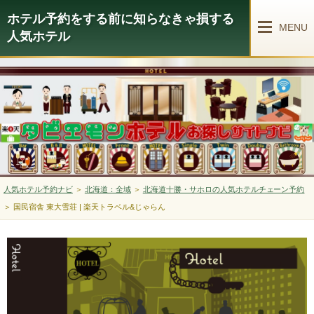
ホテル予約をする前に知らなきゃ損する
MENU
人気ホテル
人気ホテル予約ナビ
＞
北海道：全域
＞
北海道十勝・サホロの人気ホテルチェーン予約
＞
国民宿舎 東大雪荘 | 楽天トラベル&じゃらん