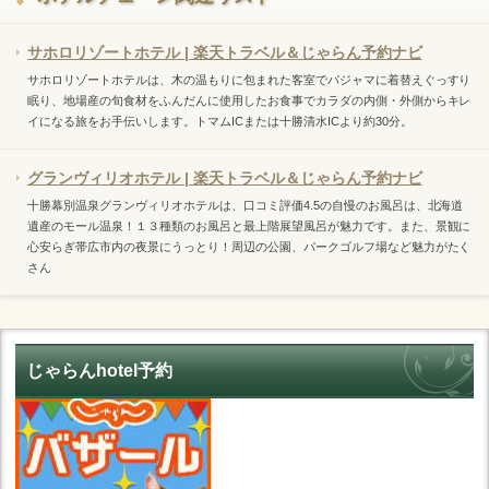
サホロリゾートホテル | 楽天トラベル＆じゃらん予約ナビ
サホロリゾートホテルは、木の温もりに包まれた客室でパジャマに着替えぐっすり
眠り、地場産の旬食材をふんだんに使用したお食事でカラダの内側・外側からキレ
イになる旅をお手伝いします。トマムICまたは十勝清水ICより約30分。
グランヴィリオホテル | 楽天トラベル＆じゃらん予約ナビ
十勝幕別温泉グランヴィリオホテルは、口コミ評価4.5の自慢のお風呂は、北海道
遺産のモール温泉！１３種類のお風呂と最上階展望風呂が魅力です。また、景観に
心安らぎ帯広市内の夜景にうっとり！周辺の公園、パークゴルフ場など魅力がたく
さん
じゃらんhotel予約