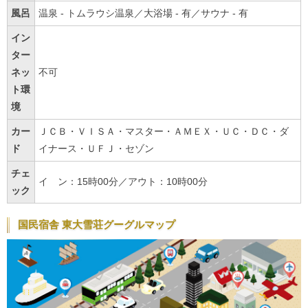
風呂
温泉 - トムラウシ温泉／大浴場 - 有／サウナ - 有
イン
ター
ネッ
不可
ト環
境
カー
ＪＣＢ・ＶＩＳＡ・マスター・ＡＭＥＸ・ＵＣ・ＤＣ・ダ
ド
イナース・ＵＦＪ・セゾン
チェ
イ ン：15時00分／アウト：10時00分
ック
国民宿舎 東大雪荘グーグルマップ