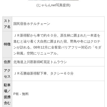
(じゃらんnet写真提供)
スト
国民宿舎ホテルチェーン
ア名
ＪＲ新得駅から車で約６０分。原生林に囲まれた一本道を
進むと辿り着く大自然に囲まれた宿。野鳥や冬にはクロテ
特徴
ンが訪れる。08年12月に全客室バリアフリー対応の「モダ
ン和風」空間にリニューアル。
住所
北海道上川郡新得町屈足トムラウシ
アク
ＪＲ石勝線新得駅下車、タクシー６０分
セス
駐車
場／
P有 - 無料
提携
含む