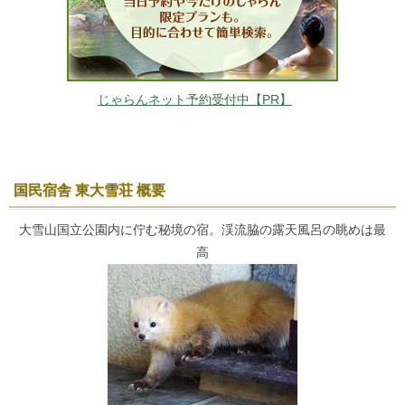
じゃらんネット予約受付中【PR】
国民宿舎 東大雪荘 概要
大雪山国立公園内に佇む秘境の宿。渓流脇の露天風呂の眺めは最
高