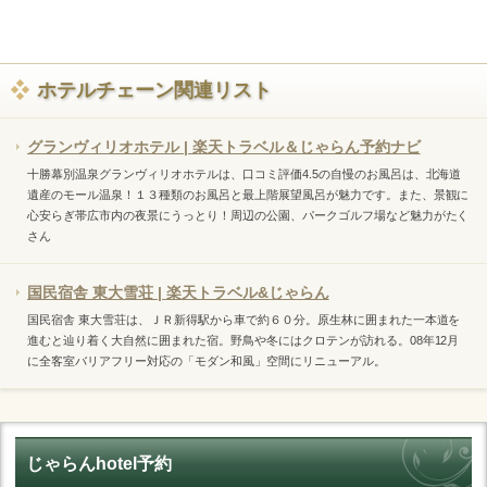
ホテルチェーン関連リスト
グランヴィリオホテル | 楽天トラベル＆じゃらん予約ナビ
十勝幕別温泉グランヴィリオホテルは、口コミ評価4.5の自慢のお風呂は、北海道
遺産のモール温泉！１３種類のお風呂と最上階展望風呂が魅力です。また、景観に
心安らぎ帯広市内の夜景にうっとり！周辺の公園、パークゴルフ場など魅力がたく
さん
国民宿舎 東大雪荘 | 楽天トラベル&じゃらん
国民宿舎 東大雪荘は、ＪＲ新得駅から車で約６０分。原生林に囲まれた一本道を
進むと辿り着く大自然に囲まれた宿。野鳥や冬にはクロテンが訪れる。08年12月
に全客室バリアフリー対応の「モダン和風」空間にリニューアル。
じゃらんhotel予約