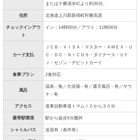
または十勝清水ICより約30分。
住所
北海道上川郡新得町狩勝高原
チェックインアウ
イン：14時00分／アウト：11時00分
ト
ＪＣＢ・ＶＩＳＡ・マスター・ＡＭＥＸ・Ｕ
カード支払
Ｃ・ＤＣ・ＮＩＣＯＳ・ダイナース・ＵＦ
Ｊ・セゾン・デビットカード
食事プラン
2食対応
温泉 - 無／大浴場 - 有／露天風呂 - 有／サウ
風呂
ナ - 有
アクセス
道東自動車道トマムＩＣから３０分
最寄駅環境
駅から徒歩5分圏外
シャトルバス
送迎有（条件有）