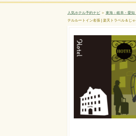
人気ホテル予約ナビ
＞
東海：岐阜・愛知
テルルートイン名張 | 楽天トラベル＆じ