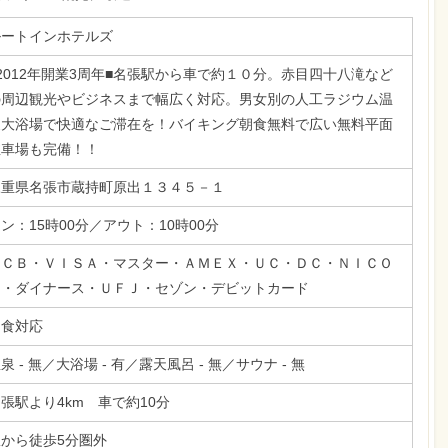
ルートインホテルズ
2012年開業3周年■名張駅から車で約１０分。赤目四十八滝など
の周辺観光やビジネスまで幅広く対応。男女別の人工ラジウム温
泉大浴場で快適なご滞在を！バイキング朝食無料で広い無料平面
駐車場も完備！！
三重県名張市蔵持町原出１３４５－１
ン：15時00分／アウト：10時00分
ＪＣＢ・ＶＩＳＡ・マスター・ＡＭＥＸ・ＵＣ・ＤＣ・ＮＩＣＯ
Ｓ・ダイナース・ＵＦＪ・セゾン・デビットカード
朝食対応
泉 - 無／大浴場 - 有／露天風呂 - 無／サウナ - 無
張駅より4km 車で約10分
駅から徒歩5分圏外