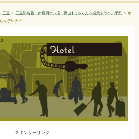
・三重
＞
三重県名張・赤目四十八滝・青山 | じゃらん＆楽天トラベル予約
＞
ホ
ゃらん予約ナビ
スポンサーリンク