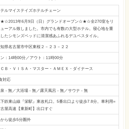
ホテルマイステイズホテルチェーン
★☆2013年6月9日（日）グランドオープン☆★☆全270室をリ
ニューアル致しました。市内でも有数の大型ホテル。寝心地を重
視したシモンズベッドに清潔感あふれるデユベスタイル。
愛知県名古屋市中区東桜２－２３－２２
ン：14時00分／アウト：11時00分
ＪＣＢ・ＶＩＳＡ・マスター・ＡＭＥＸ・ダイナース
食対応
泉 - 無／大浴場 - 無／露天風呂 - 無／サウナ - 無
下鉄東山線『栄駅』東改札口。5番出口より徒歩7.8分。車利用=
名古屋高速【東新町】出口すぐ
駅から徒歩5分圏外