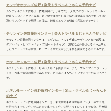
カンデオホテルズ佐野 | 楽天トラベル＆じゃらん予約ナビ
カンデオホテルズ佐野は、佐野藤岡ICより車で2分。人気のアウトレットモールへ
は徒歩10分とアクセス抜群。買い物で疲れたら最上階の展望露天風呂で癒して♪快
適シモンズベッドで熟睡した後は、60種ビュッフェ朝食で元気をチャージ！
チサンイン佐野藤岡インター | 楽天トラベル＆じゃらん予約ナビ
チサンイン佐野藤岡インターは、モダンに、そして巧妙にデザインされた部屋は、
ダブルベットとロフトベット(二段ベットタイプ)、清潔で足の伸ばせるゆったりと
したユニットバスが自慢。ロープライスで充実した滞在を実現できるホテルです。
ホテルサンルート佐野 | 楽天トラベル＆じゃらん予約ナビ
ホテルサンルート佐野は、厄除け大師にも徒歩10分。また、プレミアムアウトレッ
トまでお車で10分の場所にあります。ビジネスはもちろんファミリーの方にもどう
ぞ。
ホテルルートイン佐野藤岡インター | 楽天トラベル＆じゃらん予
約ナビ
ホテルルートイン佐野藤岡インターは、東北自動車道佐野藤岡インター車で５分。
佐野市内まで１０分。館林市まで車で１５分。佐野アウトレットまで５分。男女別