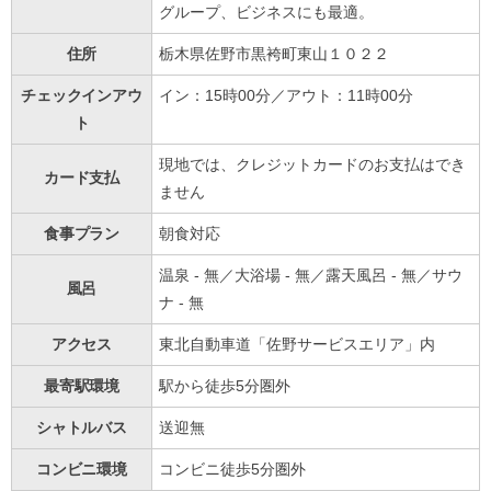
グループ、ビジネスにも最適。
住所
栃木県佐野市黒袴町東山１０２２
チェックインアウ
イン：15時00分／アウト：11時00分
ト
現地では、クレジットカードのお支払はでき
カード支払
ません
食事プラン
朝食対応
温泉 - 無／大浴場 - 無／露天風呂 - 無／サウ
風呂
ナ - 無
アクセス
東北自動車道「佐野サービスエリア」内
最寄駅環境
駅から徒歩5分圏外
シャトルバス
送迎無
コンビニ環境
コンビニ徒歩5分圏外