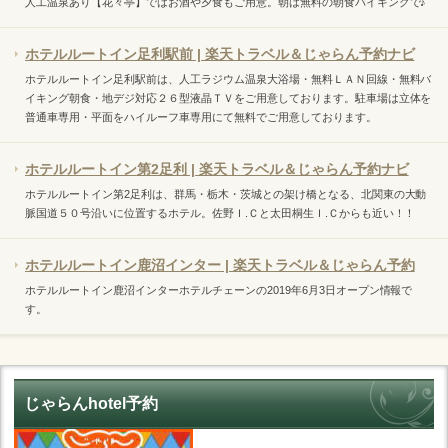
人工温泉あり【花々亭】ではお酒や夕食もご用意。朝は無料の朝食バイキングで♪
ホテルルートイン足利駅前 | 楽天トラベル＆じゃらん予約ナビ
ホテルルートイン足利駅前は、人工ラジウム温泉大浴場・無料ＬＡＮ回線・無料バ
イキング朝食・地デジ対応２６型液晶ＴＶをご用意しております。駐車場は立体を
普通車専用・平面をハイルーフ車専用にて無料でご用意しております。
ホテルルートイン第2足利 | 楽天トラベル＆じゃらん予約ナビ
ホテルルートイン第2足利は、群馬・栃木・茨城との架け橋となる、北関東の大動
脈国道５０号沿いに位置するホテル。佐野Ｉ.Ｃと太田桐生Ｉ.Ｃからも近い！！
ホテルルートイン鹿沼インター | 楽天トラベル＆じゃらん予約
ホテルルートイン鹿沼インターホテルチェーンの2019年6月3日オープン情報で
す。
じゃらんhotel予約