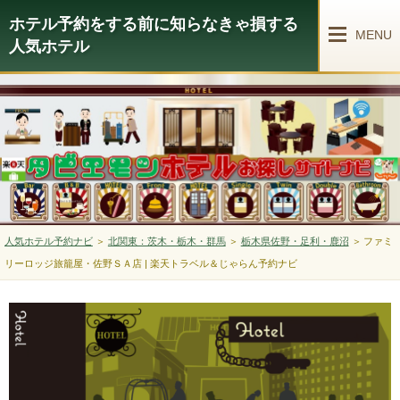
ホテル予約をする前に知らなきゃ損する
MENU
人気ホテル
人気ホテル予約ナビ
＞
北関東：茨木・栃木・群馬
＞
栃木県佐野・足利・鹿沼
＞
ファミ
リーロッジ旅籠屋・佐野ＳＡ店 | 楽天トラベル＆じゃらん予約ナビ