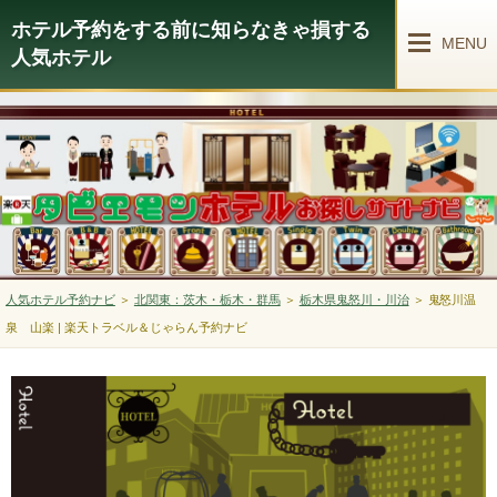
ホテル予約をする前に知らなきゃ損する
MENU
人気ホテル
人気ホテル予約ナビ
＞
北関東：茨木・栃木・群馬
＞
栃木県鬼怒川・川治
＞
鬼怒川温
泉 山楽 | 楽天トラベル＆じゃらん予約ナビ