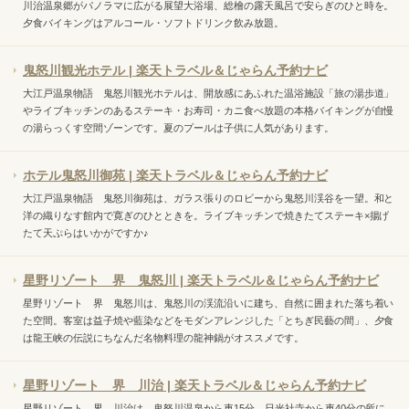
川治温泉郷がパノラマに広がる展望大浴場、総檜の露天風呂で安らぎのひと時を。
夕食バイキングはアルコール・ソフトドリンク飲み放題。
鬼怒川観光ホテル | 楽天トラベル＆じゃらん予約ナビ
大江戸温泉物語 鬼怒川観光ホテルは、開放感にあふれた温浴施設「旅の湯歩道」
やライブキッチンのあるステーキ・お寿司・カニ食べ放題の本格バイキングが自慢
の湯らっくす空間ゾーンです。夏のプールは子供に人気があります。
ホテル鬼怒川御苑 | 楽天トラベル＆じゃらん予約ナビ
大江戸温泉物語 鬼怒川御苑は、ガラス張りのロビーから鬼怒川渓谷を一望。和と
洋の織りなす館内で寛ぎのひとときを。ライブキッチンで焼きたてステーキ×揚げ
たて天ぷらはいかがですか♪
星野リゾート 界 鬼怒川 | 楽天トラベル＆じゃらん予約ナビ
星野リゾート 界 鬼怒川は、鬼怒川の渓流沿いに建ち、自然に囲まれた落ち着い
た空間。客室は益子焼や藍染などをモダンアレンジした「とちぎ民藝の間」、夕食
は龍王峡の伝説にちなんだ名物料理の龍神鍋がオススメです。
星野リゾート 界 川治 | 楽天トラベル＆じゃらん予約ナビ
星野リゾート 界 川治は、鬼怒川温泉から車15分、日光社寺から車40分の所に