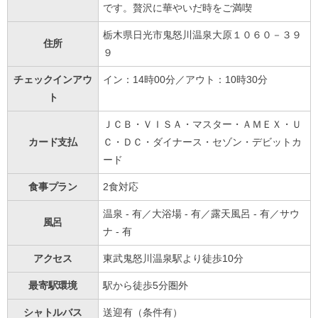
です。贅沢に華やいだ時をご満喫
栃木県日光市鬼怒川温泉大原１０６０－３９
住所
９
チェックインアウ
イン：14時00分／アウト：10時30分
ト
ＪＣＢ・ＶＩＳＡ・マスター・ＡＭＥＸ・Ｕ
カード支払
Ｃ・ＤＣ・ダイナース・セゾン・デビットカ
ード
食事プラン
2食対応
温泉 - 有／大浴場 - 有／露天風呂 - 有／サウ
風呂
ナ - 有
アクセス
東武鬼怒川温泉駅より徒歩10分
最寄駅環境
駅から徒歩5分圏外
シャトルバス
送迎有（条件有）