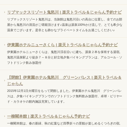
リブマックスリゾート鬼怒川 | 楽天トラベル＆じゃらん予約ナビ
リブマックスリゾート鬼怒川は、当旅館は鬼怒川沿いの高台に位置し、全てのお部
屋から鬼怒川の清流がご堪能頂けます♪温泉は源泉100%かけ流しで、とても希少な
温泉でございます。是非とも静かなプライベートタイムをお過ごしください♪
伊東園ホテルニューさくら | 楽天トラベル＆じゃらん予約ナビ
伊東園ホテルニューさくらは、鬼怒川渓谷沿いに建ち、源泉２本を保有する湯宿。
鬼怒川温泉駅より徒歩７～８分と好立地夕食バイキングプランは、アルコール・ソ
フトドリンク飲み放題付
【閉館】伊東園ホテル鬼怒川 グリーンパレス | 楽天トラベル＆
じゃらん
2015年12月1日火曜日をもって閉館しました。伊東園ホテル鬼怒川 グリーンパレ
スは、夕食バイキングプランでのソフトドリンク無料飲み放題付、卓球・ビリヤー
ド・カラオケの館内施設充実しています。
一柳閣本館 | 楽天トラベル＆じゃらん予約ナビ
一柳閣本館は、春の新緑、秋の紅葉など四季折々の景観が楽しめるくつろぎの宿。