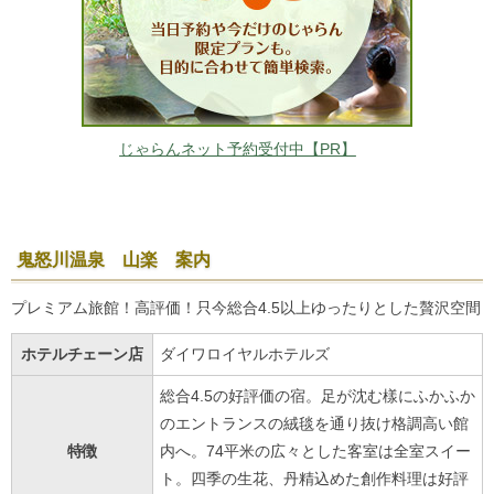
じゃらんネット予約受付中【PR】
鬼怒川温泉 山楽 案内
プレミアム旅館！高評価！只今総合4.5以上ゆったりとした贅沢空間
ホテルチェーン店
ダイワロイヤルホテルズ
総合4.5の好評価の宿。足が沈む樣にふかふか
のエントランスの絨毯を通り抜け格調高い館
特徴
内へ。74平米の広々とした客室は全室スイー
ト。四季の生花、丹精込めた創作料理は好評