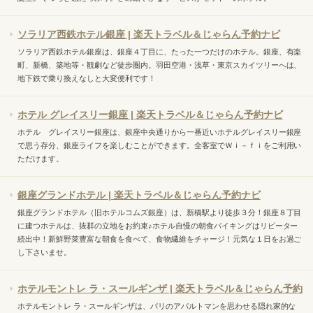
ソラリア西鉄ホテル銀座 | 楽天トラベル＆じゃらん予約ナビ
ソラリア西鉄ホテル銀座は、銀座４丁目に、たった一つだけのホテル。銀座、有楽
町、新橋、築地等・観劇など徒歩圏内。羽田空港・浅草・東京スカイツリーへは、
地下鉄で乗り換えなしと大変便利です！
ホテル グレイスリー銀座 | 楽天トラベル＆じゃらん予約ナビ
ホテル グレイスリー銀座は、銀座中央通りから一番近いホテルグレイスリー銀座
で思う存分、銀座ライフを楽しむことができます。全客室でＷｉ－ｆｉをご利用い
ただけます。
銀座グランドホテル | 楽天トラベル＆じゃらん予約ナビ
銀座グランドホテル（旧ホテルコムズ銀座）は、新橋駅より徒歩３分！銀座８丁目
に建つホテルは、抜群の立地をお約束♪ホテル自慢の朝食バイキングはリピーター
続出中！新鮮野菜豊富な朝食を食べて、食物繊維をチャージ！元気な１日をお過ご
し下さいませ。
ホテルモントレ ラ・スールギンザ | 楽天トラベル＆じゃらん予約
ホテルモントレ ラ・スールギンザは、パリのアパルトマンを思わせる隠れ家的な