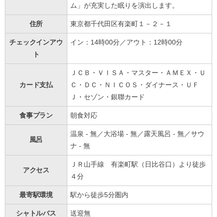
ム」が充実した眠りを演出します。
住所
東京都千代田区有楽町１－２－１
チェックインアウ
イン：14時00分／アウト：12時00分
ト
ＪＣＢ・ＶＩＳＡ・マスター・ＡＭＥＸ・Ｕ
カード支払
Ｃ・ＤＣ・ＮＩＣＯＳ・ダイナース・ＵＦ
Ｊ・セゾン・銀聯カード
食事プラン
朝食対応
温泉 - 無／大浴場 - 無／露天風呂 - 無／サウ
風呂
ナ - 無
ＪＲ山手線 有楽町駅（日比谷口）より徒歩
アクセス
４分
最寄駅環境
駅から徒歩5分圏内
シャトルバス
送迎無