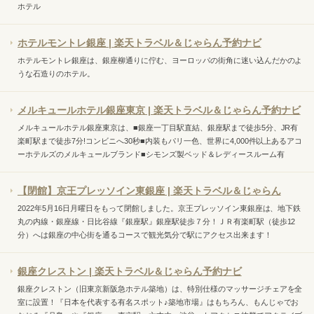
ホテル
ホテルモントレ銀座 | 楽天トラベル＆じゃらん予約ナビ
ホテルモントレ銀座は、銀座柳通りに佇む、ヨーロッパの街角に迷い込んだかのよ
うな石造りのホテル。
メルキュールホテル銀座東京 | 楽天トラベル＆じゃらん予約ナビ
メルキュールホテル銀座東京は、■銀座一丁目駅直結、銀座駅まで徒歩5分、JR有
楽町駅まで徒歩7分!コンビニへ30秒■内装もパリ一色、世界に4,000件以上あるアコ
ーホテルズのメルキュールブランド■シモンズ製ベッド＆レディースルーム有
【閉館】京王プレッソイン東銀座 | 楽天トラベル＆じゃらん
2022年5月16日月曜日をもって閉館しました。京王プレッソイン東銀座は、地下鉄
丸の内線・銀座線・日比谷線『銀座駅』銀座駅徒歩７分！ＪＲ有楽町駅（徒歩12
分）へは銀座の中心街を通るコースで観光気分で駅にアクセス出来ます！
銀座クレストン | 楽天トラベル＆じゃらん予約ナビ
銀座クレストン（旧東京新阪急ホテル築地）は、特別仕様のマッサージチェアを全
室に設置！『日本を代表する有名スポット♪築地市場』はもちろん、もんじゃでお