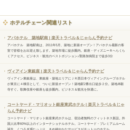
ホテルチェーン関連リスト
アパホテル 築地駅南 | 楽天トラベル＆じゃらん予約ナビ
アパホテル 築地駅南は、2011年5月、築地に新築オープン！アパホテル最新の客
室で皆様をお出迎え致します。築地市場に徒歩圏内。銀座・ディズニーＲへらくら
くアクセス。ビジネス・観光のベストポジション♪聖路加病院まで徒歩3分
ヴィアイン東銀座 | 楽天トラベル＆じゃらん予約ナビ
ヴィアイン東銀座は、東銀座・築地エリアにＪＲ西日本ヴィアイングループホテル
が東京に４棟目として、ついに新規オープン！築地駅2番出口徒歩２分。築地本願
寺すぐ。歌舞伎座や銀座も徒歩圏内。ビジネス＆観光を快適に。
コートヤード・マリオット銀座東武ホテル | 楽天トラベル＆じゃ
らん予約ナビ
コートヤード・マリオット銀座東武ホテルは、宿泊者無料のフィットネス新設。外
国人比率60%以上のインターナショナルホテル。コートヤード・プレミアムルーム
誕生。くつろぎ感たっぷり。きめ細やかなサービスがモットーのホテル。