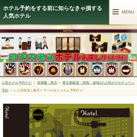
ホテル予約をする前に知らなきゃ損する
MENU
人気ホテル
人気ホテル予約ナビ
＞
首都圏：東京
＞
東京都銀座・晴海・築地1の人気ホテルチェーン
予約
＞
レム日比谷 | 楽天トラベル＆じゃらん予約ナビ