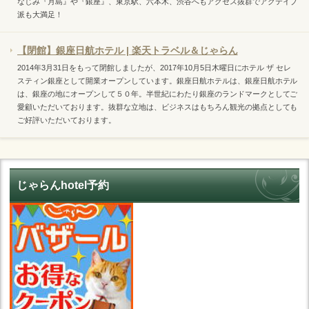
なじみ『月島』や『銀座』、東京駅、六本木、渋谷へもアクセス抜群でアクテイブ
派も大満足！
【閉館】銀座日航ホテル | 楽天トラベル＆じゃらん
2014年3月31日をもって閉館しましたが、2017年10月5日木曜日にホテル ザ セレ
スティン銀座として開業オープンしています。銀座日航ホテルは、銀座日航ホテル
は、銀座の地にオープンして５０年。半世紀にわたり銀座のランドマークとしてご
愛顧いただいております。抜群な立地は、ビジネスはもちろん観光の拠点としても
ご好評いただいております。
じゃらんhotel予約