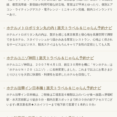
線、都営浅草線・新宿線が利用可能な好立地。客室は17平米とゆったり。個別エア
コン・ライティングデスク・電子レンジ・ミニキッチン完備。館内コインランドリ
ーあり。
ホテルメトロポリタン丸の内 | 楽天トラベル＆じゃらん予約ナビ
ホテルメトロポリタン丸の内は、贅沢を感じる東京夜景と寝心地を高層空間で満喫
できるホテル。スタイリッシュかつ温かみある客室とレストラン、心地よく供され
るサービスはビジネス、観光ステイはもちろんキャリア女性の定宿としても人気
ホテルユニゾ神田 | 楽天トラベル＆じゃらん予約ナビ
ホテルユニゾ神田は、２００７年４月１日、創立３０周年を機に「サンホテル」は
「ホテルＵＮＩＺＯ（ユニゾ）」に名称変更しました。これまで以上にお客さまひ
とりひとりを大切に快適性・利便性を追求したホテルを目指して。
ホテル法華イン日本橋 | 楽天トラベル＆じゃらん予約ナビ
ホテル法華イン日本橋は、ご朝食は工場直送６種類以上のパンが食べ放題♪♪茅場町
駅・水天宮前駅より徒歩５分・都内主要スポットまで約３０分の好アクセスでござ
います♪東京新名所★スカイツリーまで地下鉄で直通で１本約１０分♪