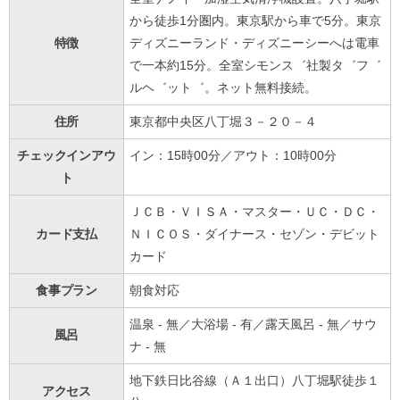
から徒歩1分圏内。東京駅から車で5分。東京
特徴
ディズニーランド・ディズニーシーへは電車
で一本約15分。全室シモンス゛社製タ゛フ゛
ルヘ゛ット゛。ネット無料接続。
住所
東京都中央区八丁堀３－２０－４
チェックインアウ
イン：15時00分／アウト：10時00分
ト
ＪＣＢ・ＶＩＳＡ・マスター・ＵＣ・ＤＣ・
カード支払
ＮＩＣＯＳ・ダイナース・セゾン・デビット
カード
食事プラン
朝食対応
温泉 - 無／大浴場 - 有／露天風呂 - 無／サウ
風呂
ナ - 無
地下鉄日比谷線（Ａ１出口）八丁堀駅徒歩１
アクセス