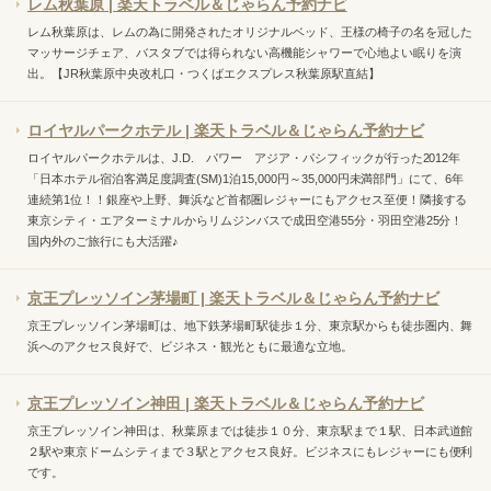
レム秋葉原 | 楽天トラベル＆じゃらん予約ナビ
レム秋葉原は、レムの為に開発されたオリジナルベッド、王様の椅子の名を冠した
マッサージチェア、バスタブでは得られない高機能シャワーで心地よい眠りを演
出。【JR秋葉原中央改札口・つくばエクスプレス秋葉原駅直結】
ロイヤルパークホテル | 楽天トラベル＆じゃらん予約ナビ
ロイヤルパークホテルは、J.D. パワー アジア・パシフィックが行った2012年
「日本ホテル宿泊客満足度調査(SM)1泊15,000円～35,000円未満部門」にて、6年
連続第1位！！銀座や上野、舞浜など首都圏レジャーにもアクセス至便！隣接する
東京シティ・エアターミナルからリムジンバスで成田空港55分・羽田空港25分！
国内外のご旅行にも大活躍♪
京王プレッソイン茅場町 | 楽天トラベル＆じゃらん予約ナビ
京王プレッソイン茅場町は、地下鉄茅場町駅徒歩１分、東京駅からも徒歩圏内、舞
浜へのアクセス良好で、ビジネス・観光ともに最適な立地。
京王プレッソイン神田 | 楽天トラベル＆じゃらん予約ナビ
京王プレッソイン神田は、秋葉原までは徒歩１０分、東京駅まで１駅、日本武道館
２駅や東京ドームシティまで３駅とアクセス良好。ビジネスにもレジャーにも便利
です。