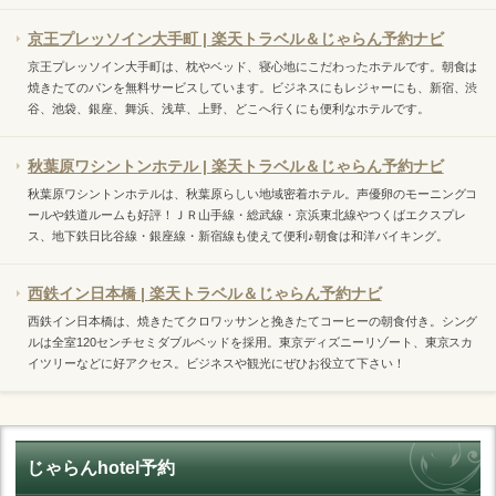
京王プレッソイン大手町 | 楽天トラベル＆じゃらん予約ナビ
京王プレッソイン大手町は、枕やベッド、寝心地にこだわったホテルです。朝食は
焼きたてのパンを無料サービスしています。ビジネスにもレジャーにも、新宿、渋
谷、池袋、銀座、舞浜、浅草、上野、どこへ行くにも便利なホテルです。
秋葉原ワシントンホテル | 楽天トラベル＆じゃらん予約ナビ
秋葉原ワシントンホテルは、秋葉原らしい地域密着ホテル。声優卵のモーニングコ
ールや鉄道ルームも好評！ＪＲ山手線・総武線・京浜東北線やつくばエクスプレ
ス、地下鉄日比谷線・銀座線・新宿線も使えて便利♪朝食は和洋バイキング。
西鉄イン日本橋 | 楽天トラベル＆じゃらん予約ナビ
西鉄イン日本橋は、焼きたてクロワッサンと挽きたてコーヒーの朝食付き。シング
ルは全室120センチセミダブルベッドを採用。東京ディズニーリゾート、東京スカ
イツリーなどに好アクセス。ビジネスや観光にぜひお役立て下さい！
じゃらんhotel予約